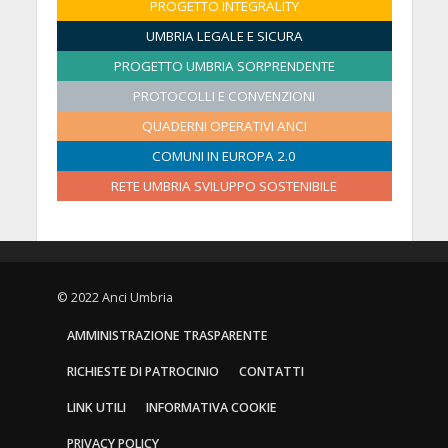
0
e
e
e
e
e
e
PROGETTO INTEGRALITY
6
6
6
6
6
6
6
2
2
2
2
2
2
2
UMBRIA LEGALE E SICURA
6
0
0
0
0
0
0
PROGETTO UMBRIA SORPRENDENTE
2
2
2
2
2
2
PROTOCOLLI E CONVENZIONI
6
6
6
6
6
6
QUADERNI OPERATIVI ANCI
COMUNI IN EUROPA 2.0
RETE UMBRIA SVILUPPO SOSTENIBILE
© 2022 Anci Umbria
AMMINISTRAZIONE TRASPARENTE
RICHIESTE DI PATROCINIO
CONTATTI
LINK UTILI
INFORMATIVA COOKIE
PRIVACY POLICY