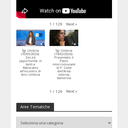
Next
»
1
/
129
Tgr Umbria
Tgr Umbria
(10/03/2026):
(14/02/2026):
Zes ed
Presentato il
opportunità: in
Piano
tanti a
intercomunale
Marsciano
di P. Civile
all’incontro di
dell'Area
Anci Umbria
interna
Valnerina
Next
»
1
/
129
Aree Tematiche