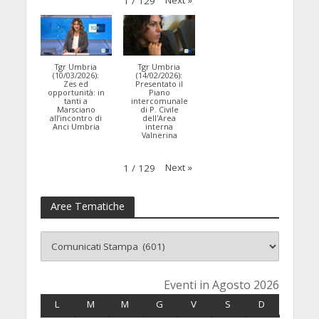
Next
»
1
/
129
Tgr Umbria
Tgr Umbria
(10/03/2026):
(14/02/2026):
Zes ed
Presentato il
opportunità: in
Piano
tanti a
intercomunale
Marsciano
di P. Civile
all’incontro di
dell'Area
Anci Umbria
interna
Valnerina
Next
»
1
/
129
Aree Tematiche
Eventi in Agosto 2026
L
LUNEDÌ
M
MARTEDÌ
M
MERCOLEDÌ
G
GIOVEDÌ
V
VENERDÌ
S
SABATO
D
DOMENICA