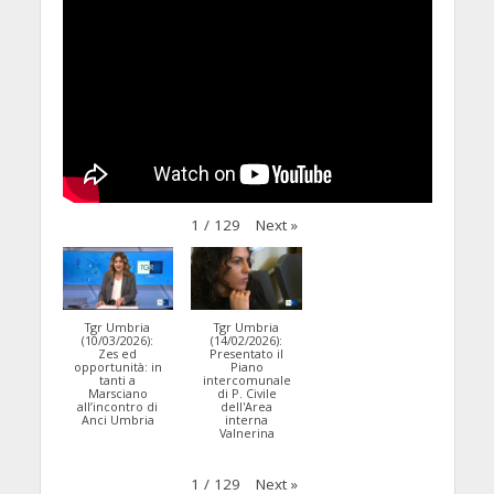
Next
»
1
/
129
Tgr Umbria
Tgr Umbria
(10/03/2026):
(14/02/2026):
Zes ed
Presentato il
opportunità: in
Piano
tanti a
intercomunale
Marsciano
di P. Civile
all’incontro di
dell'Area
Anci Umbria
interna
Valnerina
Next
»
1
/
129