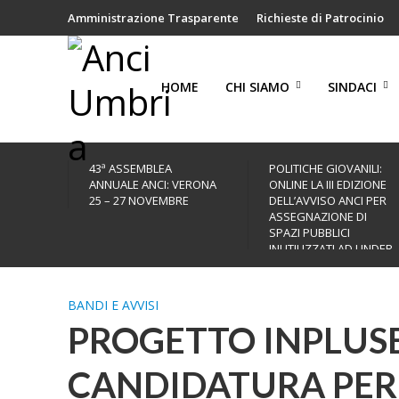
Amministrazione Trasparente
Richieste di Patrocinio
HOME
CHI SIAMO
SINDACI
43ª ASSEMBLEA
POLITICHE GIOVANILI:
ANNUALE ANCI: VERONA
ONLINE LA III EDIZIONE
25 – 27 NOVEMBRE
DELL’AVVISO ANCI PER
ASSEGNAZIONE DI
SPAZI PUBBLICI
INUTILIZZATI AD UNDER
35
BANDI E AVVISI
PROGETTO INPLUSE
CANDIDATURA PER 