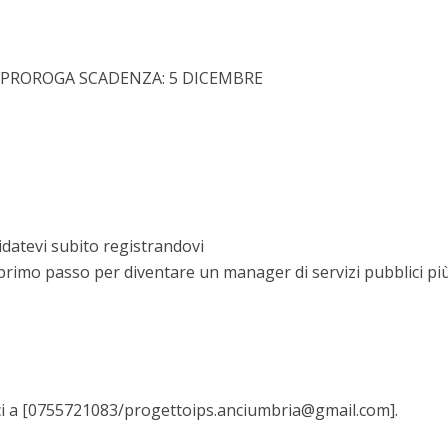
PROROGA SCADENZA: 5 DICEMBRE
datevi subito registrandovi
il primo passo per diventare un manager di servizi pubblici pi
teci a [0755721083/progettoips.anciumbria@gmail.com].