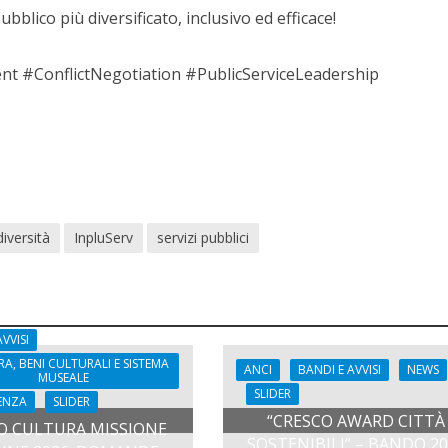
bblico più diversificato, inclusivo ed efficace!
t #ConflictNegotiation #PublicServiceLeadership
iversità
InpluServ
servizi pubblici
VVISI
A, BENI CULTURALI E SISTEMA
ANCI
BANDI E AVVISI
NEWS
MUSEALE
SLIDER
DENZA
SLIDER
“CRESCO AWARD CITTÀ
 CULTURA MISSIONE
SOSTENIBILI” – BANDO 2