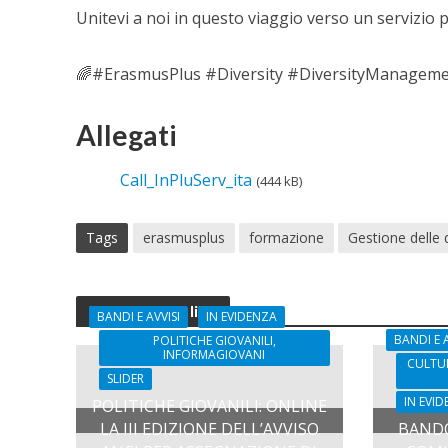
Unitevi a noi in questo viaggio verso un servizio pu
🌈#ErasmusPlus #Diversity #DiversityManagemen
Allegati
Call_InPluServ_ita
(444 kB)
Tags
erasmusplus
formazione
Gestione delle d
You may also like
BANDI E AVVISI
IN EVIDENZA
BANDI E A
POLITICHE GIOVANILI,
INFORMAGIOVANI
CULTUR
SLIDER
IN EVI
POLITICHE GIOVANILI: ONLINE
LA III EDIZIONE DELL’AVVISO
BANDO