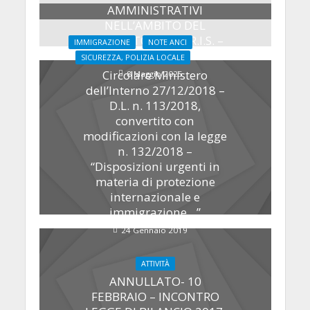
AMMINISTRATIVI
NELL’AMBITO DEL
PROGETTO FAMI I.R.I.S. –
IMMIGRAZIONE
NOTE ANCI
NUOVA SCADENZA
SICUREZZA, POLIZIA LOCALE
Circolare Ministero
8 Maggio 2025
dell’Interno 27/12/2018 –
D.L. n. 113/2018,
convertito con
modificazioni con la legge
n. 132/2018 –
“Disposizioni urgenti in
materia di protezione
internazionale e
immigrazione…”
24 Gennaio 2019
ATTIVITÀ
ANNULLATO- 10
FEBBRAIO – INCONTRO