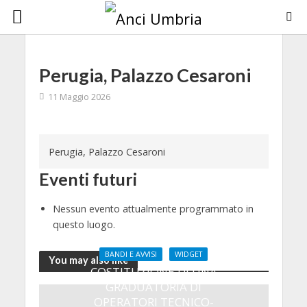
Perugia, Palazzo Cesaroni
11 Maggio 2026
Perugia, Palazzo Cesaroni
Eventi futuri
Nessun evento attualmente programmato in
questo luogo.
BANDI E AVVISI
WIDGET
You may also like
COSTITUZIONE DI UNA
GRADUATORIA DI
OPERATORI TECNICO-