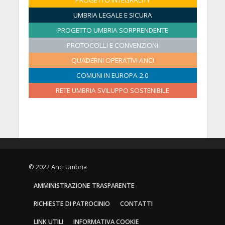
PROGETTO INTEGRALITY
6
6
6
6
6
6
6
2
2
2
2
2
2
2
UMBRIA LEGALE E SICURA
6
0
0
0
0
0
0
PROGETTO UMBRIA SORPRENDENTE
2
2
2
2
2
2
PROTOCOLLI E CONVENZIONI
6
6
6
6
6
6
QUADERNI OPERATIVI ANCI
COMUNI IN EUROPA 2.0
RETE UMBRIA SVILUPPO SOSTENIBILE
© 2022 Anci Umbria
AMMINISTRAZIONE TRASPARENTE
RICHIESTE DI PATROCINIO
CONTATTI
LINK UTILI
INFORMATIVA COOKIE