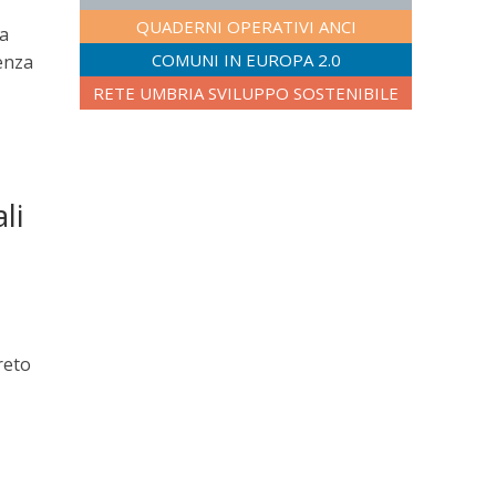
QUADERNI OPERATIVI ANCI
ia
COMUNI IN EUROPA 2.0
tenza
RETE UMBRIA SVILUPPO SOSTENIBILE
li
reto