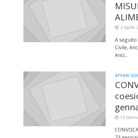
MISU
ALIM
2 Aprile
A seguito
Civile, An
Anci...
AFFARI SOC
CONVO
coesi
genna
15 Genn
CONVOCAZI
23 gennaio