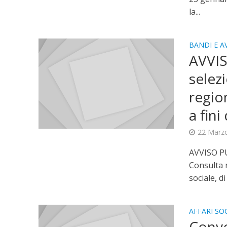
la...
BANDI E AV
AVVI
selez
regio
a fini
22 Marz
AVVISO PU
Consulta r
sociale, di 
AFFARI SOC
Convo