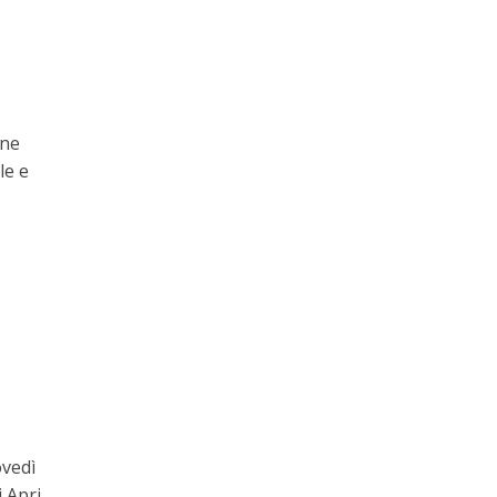
one
le e
ovedì
i Apri