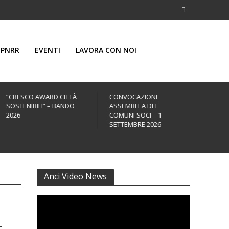
PNRR
EVENTI
LAVORA CON NOI
CONVOCAZIONE
43ª ASSEMBLEA
POLI
ASSEMBLEA DEI
ANNUALE ANCI: VERONA
ONLIN
COMUNI SOCI – 1
25 – 27 NOVEMBRE
DELL
SETTEMBRE 2026
ASSE
SPAZ
INUT
35
Anci Video News
–