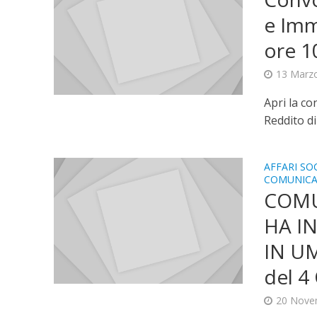
e Imm
ore 1
13 Marz
Apri la c
Reddito di
AFFARI SOC
COMUNICA
COMU
HA I
IN U
del 4
20 Nove