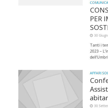
COMUNICA
CONS
PER 
SOST
30 Giug
Tanti i te
2023 – L’i
dell’Umbri
AFFARI SOC
Confe
Assis
abita
30 Sett