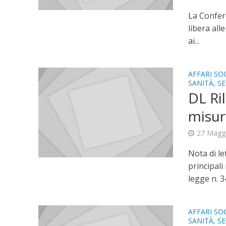
La Confere
libera all
ai...
AFFARI SOC
SANITÀ, SE
DL Ril
misur
27 Magg
Nota di le
principali
legge n. 34
AFFARI SOC
SANITÀ, SE