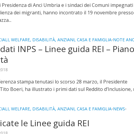
di Presidenza di Anci Umbria e i sindaci dei Comuni impegnati
lienza dei migranti, hanno incontrato il 19 novembre presso
zza...
IALI, WELFARE, DISABILITÀ, ANZIANI, CASA E FAMIGLIA
NOTE ANC
•
 dati INPS – Linee guida REI – Pian
tà
 2018
ferenza stampa tenutasi lo scorso 28 marzo, il Presidente
Tito Boeri, ha illustrato i primi dati sul Reddito d’Inclusione, n
IALI, WELFARE, DISABILITÀ, ANZIANI, CASA E FAMIGLIA
NEWS
•
•
I
icate le Linee guida REI
 2018