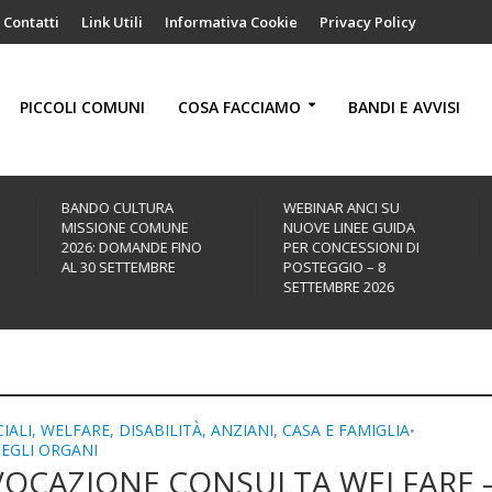
Contatti
Link Utili
Informativa Cookie
Privacy Policy
PICCOLI COMUNI
COSA FACCIAMO
BANDI E AVVISI
WEBINAR ANCI SU
“CRESCO AWARD CITTÀ
NUOVE LINEE GUIDA
SOSTENIBILI” – BANDO
PER CONCESSIONI DI
2026
POSTEGGIO – 8
SETTEMBRE 2026
IALI, WELFARE, DISABILITÀ, ANZIANI, CASA E FAMIGLIA
•
DEGLI ORGANI
OCAZIONE CONSULTA WELFARE 