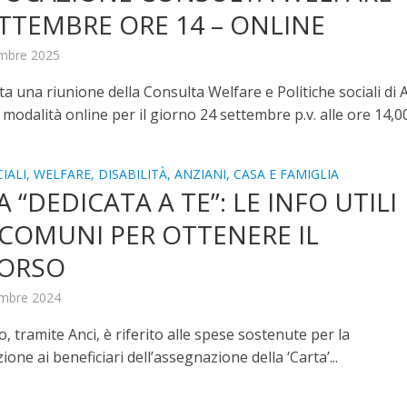
ETTEMBRE ORE 14 – ONLINE
embre 2025
a una riunione della Consulta Welfare e Politiche sociali di 
modalità online per il giorno 24 settembre p.v. alle ore 14,00.
IALI, WELFARE, DISABILITÀ, ANZIANI, CASA E FAMIGLIA
 “DEDICATA A TE”: LE INFO UTILI
I COMUNI PER OTTENERE IL
ORSO
mbre 2024
o, tramite Anci, è riferito alle spese sostenute per la
one ai beneficiari dell’assegnazione della ‘Carta’...