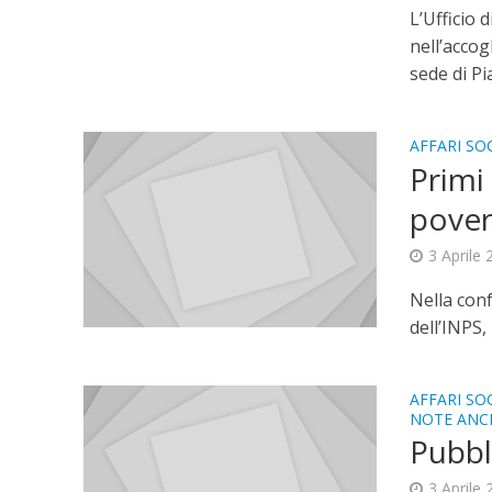
L’Ufficio 
nell’accog
sede di Pia
AFFARI SOC
Primi
pover
3 Aprile
Nella con
dell’INPS, 
AFFARI SOC
NOTE ANC
Pubbl
3 Aprile