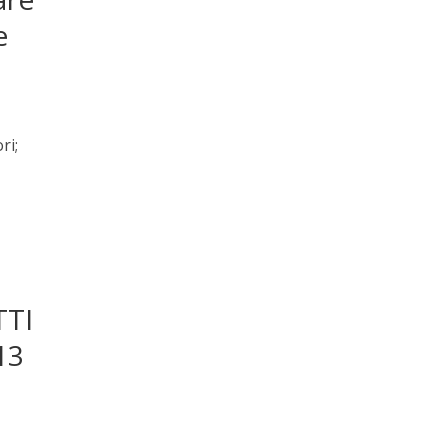
e
ori;
TTI
13