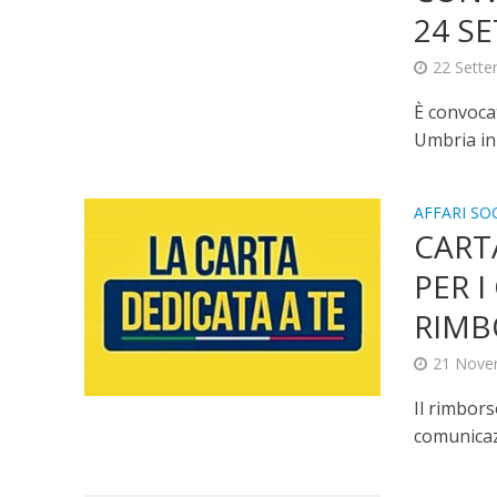
24 S
22 Sett
È convocat
Umbria in 
AFFARI SOC
CARTA
PER 
RIMB
21 Nove
Il rimbors
comunicazi