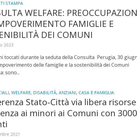
TI STAMPA
ULTA WELFARE: PREOCCUPAZIO
IMPOVERIMENTO FAMIGLIE E
ENIBILITÀ DEI COMUNI
no 2023
mi toccati durante la seduta della Consulta Perugia, 30 giug
mpoverimento delle famiglie e la sostenibilità dei Comuni
a: sono...
IALI, WELFARE, DISABILITÀ, ANZIANI, CASA E FAMIGLIA
renza Stato-Città via libera risorse
tenza ai minori ai Comuni con 300
nti
embre 2021