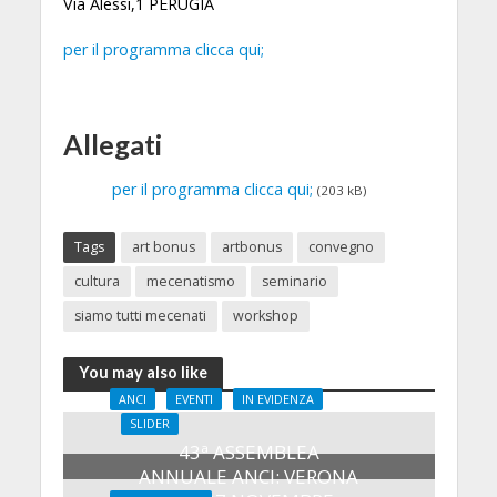
Via Alessi,1 PERUGIA
per il programma clicca qui;
Allegati
per il programma clicca qui;
(203 kB)
Tags
art bonus
artbonus
convegno
cultura
mecenatismo
seminario
siamo tutti mecenati
workshop
You may also like
ANCI
EVENTI
IN EVIDENZA
SLIDER
43ª ASSEMBLEA
ANNUALE ANCI: VERONA