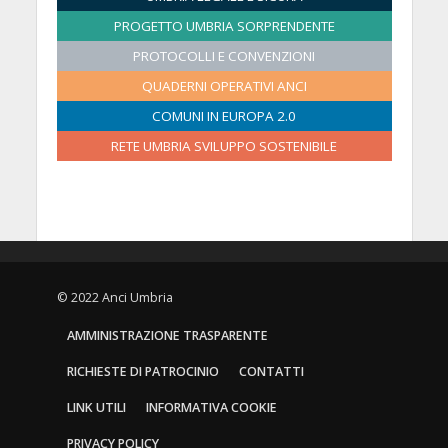
6
0
0
0
0
0
0
PROGETTO UMBRIA SORPRENDENTE
2
2
2
2
2
2
PROTOCOLLI E CONVENZIONI
6
6
6
6
6
6
QUADERNI OPERATIVI ANCI
COMUNI IN EUROPA 2.0
RETE UMBRIA SVILUPPO SOSTENIBILE
© 2022 Anci Umbria
AMMINISTRAZIONE TRASPARENTE
RICHIESTE DI PATROCINIO
CONTATTI
LINK UTILI
INFORMATIVA COOKIE
PRIVACY POLICY