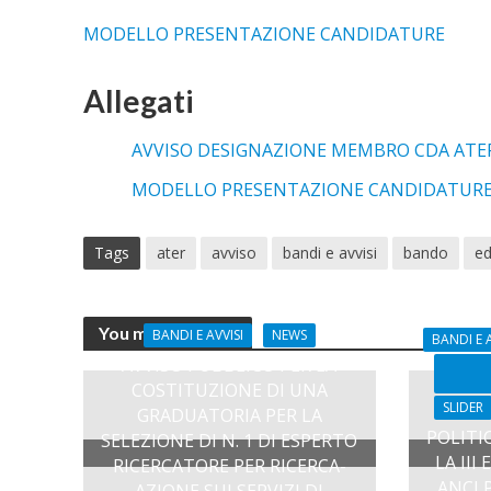
MODELLO PRESENTAZIONE CANDIDATURE
Allegati
AVVISO DESIGNAZIONE MEMBRO CDA ATE
MODELLO PRESENTAZIONE CANDIDATUR
Tags
ater
avviso
bandi e avvisi
bando
ed
You may also like
BANDI E AVVISI
NEWS
BANDI E A
AVVISO PUBBLICO PER LA
COSTITUZIONE DI UNA
SLIDER
GRADUATORIA PER LA
POLITI
SELEZIONE DI N. 1 DI ESPERTO
LA III
RICERCATORE PER RICERCA-
ANCI 