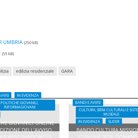
R UMBRIA
(250 kB)
E
(55 kB)
ilizia
edilizia residenziale
GARA
VVISI
IN EVIDENZA
BANDI E AVVISI
POLITICHE GIOVANILI,
INFORMAGIOVANI
CULTURA, BENI CULTURALI E SIST
MUSEALE
IN EVIDENZA
SLIDER
CHE GIOVANILI: ONLINE
 EDIZIONE DELL’AVVISO
BANDO CULTURA MISSIO
PER ASSEGNAZIONE DI
COMUNE 2026: DOMAND