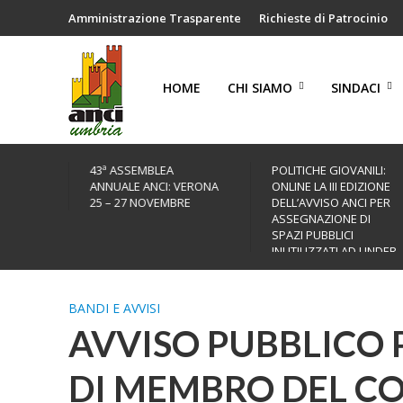
Amministrazione Trasparente
Richieste di Patrocinio
HOME
CHI SIAMO
SINDACI
43ª ASSEMBLEA
POLITICHE GIOVANILI:
ANNUALE ANCI: VERONA
ONLINE LA III EDIZIONE
25 – 27 NOVEMBRE
DELL’AVVISO ANCI PER
ASSEGNAZIONE DI
SPAZI PUBBLICI
INUTILIZZATI AD UNDER
35
BANDI E AVVISI
AVVISO PUBBLICO 
DI MEMBRO DEL CO