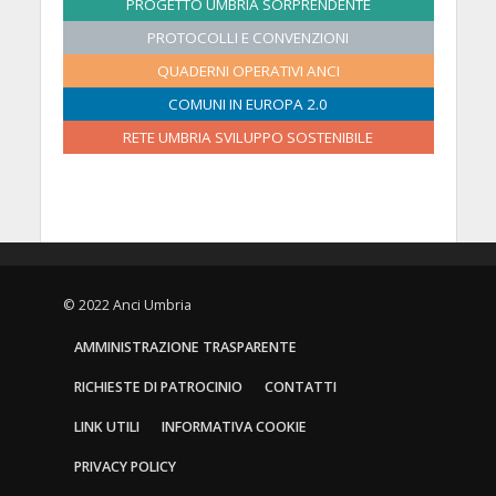
PROGETTO UMBRIA SORPRENDENTE
6
0
0
0
0
0
0
2
PROTOCOLLI E CONVENZIONI
2
2
2
2
2
6
6
6
6
6
6
QUADERNI OPERATIVI ANCI
COMUNI IN EUROPA 2.0
RETE UMBRIA SVILUPPO SOSTENIBILE
© 2022 Anci Umbria
AMMINISTRAZIONE TRASPARENTE
RICHIESTE DI PATROCINIO
CONTATTI
LINK UTILI
INFORMATIVA COOKIE
PRIVACY POLICY