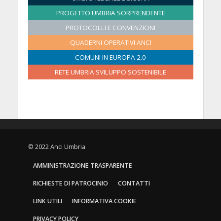
6
0
0
0
0
0
0
PROGETTO UMBRIA SORPRENDENTE
2
2
2
2
2
2
PROTOCOLLI E CONVENZIONI
6
6
6
6
6
6
QUADERNI OPERATIVI ANCI
COMUNI IN EUROPA 2.0
RETE UMBRIA SVILUPPO SOSTENIBILE
© 2022 Anci Umbria
AMMINISTRAZIONE TRASPARENTE
RICHIESTE DI PATROCINIO
CONTATTI
LINK UTILI
INFORMATIVA COOKIE
PRIVACY POLICY