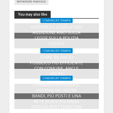
terremoto marocco
You may also like
COMUNICATI STAMPA
ASSEMBLEA LEGISLATIVA:
AUDIZIONE ANCI SULLA
LEGGE SULLA POLIZIA
LOCALE
27 Luglio 2026
COMUNICATI STAMPA
TERNI: BILANCIO
PUBBLICO PIÙ EFFICIENTE
CON COMUNE, ANCI E
ODCEC
COMUNICATI STAMPA
23 Luglio 2026
L’UMBRIA RAFFORZA IL
SISTEMA SAI: NUOVI
BANDI, PIÙ POSTI E UNA
RETE DI ACCOGLIENZA
DIFFUSA PER I TERRITORI