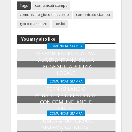
Tags
comunicati stampa
comunicato gioco d'azzardo
comunicato stampa
gioco d'azzarzo
noslot
You may also like
COMUNICATI STAMPA
ASSEMBLEA LEGISLATIVA:
AUDIZIONE ANCI SULLA
LEGGE SULLA POLIZIA
LOCALE
27 Luglio 2026
COMUNICATI STAMPA
TERNI: BILANCIO
PUBBLICO PIÙ EFFICIENTE
CON COMUNE, ANCI E
ODCEC
COMUNICATI STAMPA
23 Luglio 2026
L’UMBRIA RAFFORZA IL
SISTEMA SAI: NUOVI