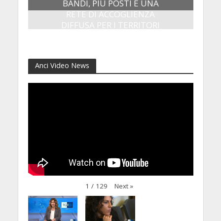
BANDI, PIÙ POSTI E UNA
RETE DI ACCOGLIENZA
DIFFUSA PER I TERRITORI
8 Luglio 2026
Anci Video News
Next
»
1
/
129