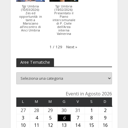
Tgr Umbria
Tgr Umbria
(10/03/2026):
(14/02/2026):
Zes ed
Presentato il
opportunità: in
Piano
tanti a
intercomunale
Marsciano
di P. Civile
all’incontro di
dell'Area
Anci Umbria
interna
Valnerina
Next
»
1
/
129
Aree Tematiche
Eventi in Agosto 2026
L
LUNEDÌ
M
MARTEDÌ
M
MERCOLEDÌ
G
GIOVEDÌ
V
VENERDÌ
S
SABATO
D
DOMENICA
27
2
28
2
29
2
30
3
31
3
1
1
2
2
7
8
9
0
1
A
A
3
3
4
4
5
5
6
6
7
7
8
8
9
9
L
L
L
L
L
g
g
A
A
A
A
A
A
A
10
1
11
1
12
1
13
1
14
1
15
1
16
1