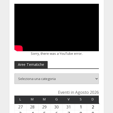
Sorry, there was a YouTube error.
Aree Tematiche
Eventi in Agosto 2026
L
LUNEDÌ
M
MARTEDÌ
M
MERCOLEDÌ
G
GIOVEDÌ
V
VENERDÌ
S
SABATO
D
DOMENICA
27
2
28
2
29
2
30
3
31
3
1
1
2
2