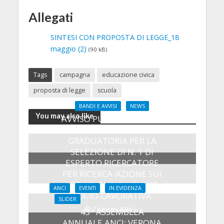
Allegati
SINTESI CON PROPOSTA DI LEGGE_18
maggio (2)
(90 kB)
Tags
campagna
educazione civica
proposta di legge
scuola
BANDI E AVVISI
NEWS
You may also like
AVVISO PUBBLICO PER LA
COSTITUZIONE DI UNA
GRADUATORIA PER LA
SELEZIONE DI N. 1 DI
ESPERTO RICERCATORE
PER RICERCA-AZIONE SUI
SERVIZI DI INCLUSIONE
ANCI
EVENTI
IN EVIDENZA
SOCIO-LAVORATIVA
SLIDER
7 Agosto 2026
43ª ASSEMBLEA
ANNUALE ANCI: VERONA