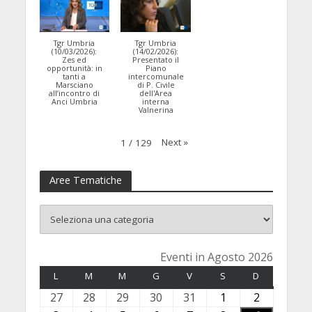
Tgr Umbria
Tgr Umbria
(10/03/2026):
(14/02/2026):
Zes ed
Presentato il
opportunità: in
Piano
tanti a
intercomunale
Marsciano
di P. Civile
all’incontro di
dell'Area
Anci Umbria
interna
Valnerina
Next
»
1
/
129
Aree Tematiche
Eventi in Agosto 2026
L
LUNEDÌ
M
MARTEDÌ
M
MERCOLEDÌ
G
GIOVEDÌ
V
VENERDÌ
S
SABATO
D
DOMENICA
27
2
28
2
29
2
30
3
31
3
1
1
2
2