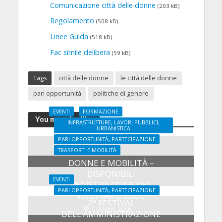
Comunicazione città delle donne
(203 kB)
Regolamento
(508 kB)
Linee Guida
(518 kB)
Fac simile delibera
(59 kB)
Tags
città delle donne
le città delle donne
pari opportunità
politiche di genere
EVENTI
FORMAZIONE
You may also like
INFRASTRUTTURE, LAVORI PUBBLICI,
URBANISTICA
PARI OPPORTUNITÀ, PARTECIPAZIONE
TRASPORTI E MOBILITÀ
DONNE E MOBILITÀ –
DISPONIBILI
EVENTI
REGISTRAZIONE DEL
PARI OPPORTUNITÀ, PARTECIPAZIONE
WEBINAR E SLIDE
2° FESTIVAL
7 Maggio 2026
DELL’AMMINISTRAZIONE