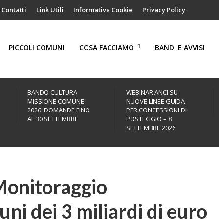
Contatti
Link Utili
Informativa Cookie
Privacy Policy
PICCOLI COMUNI
COSA FACCIAMO
BANDI E AVVISI
BANDO CULTURA
WEBINAR ANCI SU
MISSIONE COMUNE
NUOVE LINEE GUIDA
2026: DOMANDE FINO
PER CONCESSIONI DI
AL 30 SETTEMBRE
POSTEGGIO – 8
SETTEMBRE 2026
Monitoraggio
i dei 3 miliardi di euro