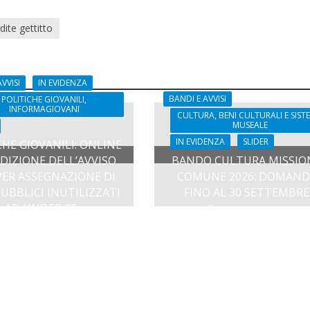
dite gettitto
VVISI
IN EVIDENZA
BANDI E AVVISI
POLITICHE GIOVANILI,
INFORMAGIOVANI
CULTURA, BENI CULTURALI E SIST
MUSEALE
IN EVIDENZA
SLIDER
CHE GIOVANILI: ONLINE
 EDIZIONE DELL’AVVISO
BANDO CULTURA MISSIO
PER ASSEGNAZIONE DI
COMUNE 2026: DOMAND
PUBBLICI INUTILIZZATI
FINO AL 30 SETTEMBRE
AD UNDER 35
3 Agosto 2026
3 Agosto 2026