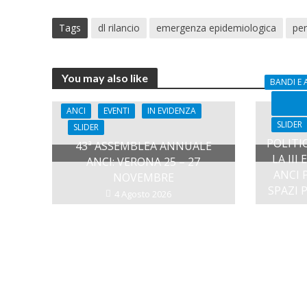
Tags
dl rilancio
emergenza epidemiologica
per
You may also like
BANDI E A
ANCI
EVENTI
IN EVIDENZA
SLIDER
SLIDER
POLITI
43ª ASSEMBLEA ANNUALE
LA III
ANCI: VERONA 25 – 27
ANCI 
NOVEMBRE
SPAZI 
4 Agosto 2026