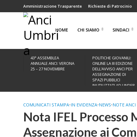
Amministrazione Trasparente
Richieste di Patrocinio
HOME
CHI SIAMO
SINDACI
43ª ASSEMBLEA
POLITICHE GIOVANILI:
ANNUALE ANCI: VERONA
ONLINE LA III EDIZIONE
25 – 27 NOVEMBRE
DELL’AVVISO ANCI PER
ASSEGNAZIONE DI
SPAZI PUBBLICI
INUTILIZZATI AD UNDER
35
COMUNICATI STAMPA
•
IN EVIDENZA
•
NEWS
•
NOTE ANCI
Nota IFEL Processo 
Assegnazione ai Comun