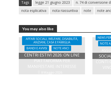
Tags
legge 21 giugno 2023
n. 74 di conversione d
nota esplicativa
nota riassuntiva
note
note anc
You may also like
NEWS PER
AFFARI SOCIALI, WELFARE, DISABILITÀ,
ANZIANI, CASA E FAMIGLIA
NOTE A
BANDI E AVVISI
NOTE ANCI
ASSU
CENTRI ESTIVI 2026: ON LINE
SOCIA
PIATTAFORMA PER
CONTI 
MANIFESTARE INTERESSE
VIN
8 Maggio 2026