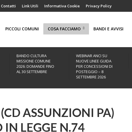
Contatti
Link Utili
Informativa Cookie
Privacy Policy
PICCOLI COMUNI
COSA FACCIAMO
BANDI E AVVISI
BANDO CULTURA
WEBINAR ANCI SU
MISSIONE COMUNE
NUOVE LINEE GUIDA
2026: DOMANDE FINO
PER CONCESSIONI DI
AL 30 SETTEMBRE
POSTEGGIO – 8
SETTEMBRE 2026
 (CD ASSUNZIONI PA)
IN LEGGE N.74