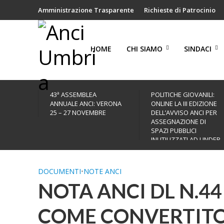
Amministrazione Trasparente
Richieste di Patrocinio
HOME
CHI SIAMO
SINDACI
43ª ASSEMBLEA
POLITICHE GIOVANILI:
ANNUALE ANCI: VERONA
ONLINE LA III EDIZIONE
25 – 27 NOVEMBRE
DELL’AVVISO ANCI PER
ASSEGNAZIONE DI
SPAZI PUBBLICI
INUTILIZZATI AD UNDER
35
DOCUMENTI
•
NOTE ANCI
NOTA ANCI DL N.44
COME CONVERTITO 