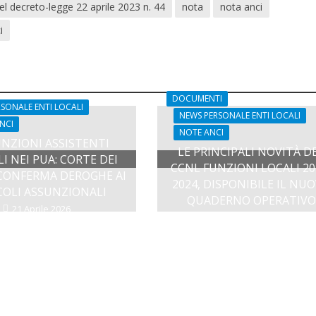
el decreto-legge 22 aprile 2023 n. 44
nota
nota anci
i
DOCUMENTI
SONALE ENTI LOCALI
NEWS PERSONALE ENTI LOCALI
NCI
NOTE ANCI
NZIONI ASSISTENTI
LE PRINCIPALI NOVITÀ D
LI NEI PUA: CORTE DEI
CCNL FUNZIONI LOCALI 20
CONFERMA DEROGHE AI
2024, DISPONIBILE IL NU
COLI ASSUNZIONALI
QUADERNO OPERATIVO
21 Aprile 2026
14 Aprile 2026