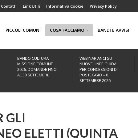
Contatti
Link Utili
Informativa Cookie
Privacy Policy
PICCOLI COMUNI
COSA FACCIAMO
BANDI E AVVISI
BANDO CULTURA
WEBINAR ANCI SU
MISSIONE COMUNE
NUOVE LINEE GUIDA
2026: DOMANDE FINO
PER CONCESSIONI DI
AL 30 SETTEMBRE
POSTEGGIO – 8
SETTEMBRE 2026
 GLI
EO ELETTI (QUINTA