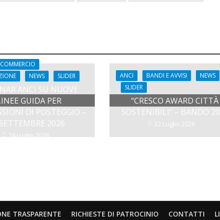
COMMERCIO
ANCI
BANDI E AVVISI
NEWS
ZIONE
NEWS
SLIDER
SLIDER
NAR ANCI SU NUOVE
LINEE GUIDA PER
“CRESCO AWARD CITTÀ
SIONI DI POSTEGGIO –
SOSTENIBILI” – BANDO 2
 SETTEMBRE 2026
22 Luglio 2026
24 Luglio 2026
ONE TRASPARENTE
RICHIESTE DI PATROCINIO
CONTATTI
L