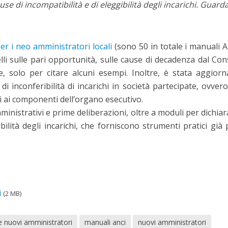
se di incompatibilità e di eleggibilità degli incarichi. Guard
r i neo amministratori locali
(sono 50 in totale i manuali An
lli sulle pari opportunità, sulle cause di decadenza dal Cons
e, solo per citare alcuni esempi. Inoltre, è stata aggiorn
i inconferibilità di incarichi in società partecipate, ovvero
i ai componenti dell’organo esecutivo.
mministrativi e prime deliberazioni, oltre a moduli per dichiar
bilità degli incarichi, che forniscono strumenti pratici già 
i
(2 MB)
 nuovi amministratori
manuali anci
nuovi amministratori