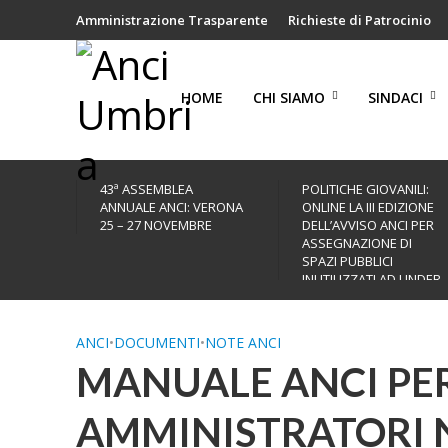
Amministrazione Trasparente
Richieste di Patrocinio
HOME
CHI SIAMO
SINDACI
43ª ASSEMBLEA
POLITICHE GIOVANILI:
ANNUALE ANCI: VERONA
ONLINE LA III EDIZIONE
25 – 27 NOVEMBRE
DELL’AVVISO ANCI PER
ASSEGNAZIONE DI
SPAZI PUBBLICI
INUTILIZZATI AD UNDER
35
ANCI
•
DOCUMENTI
•
NOTE ANCI
MANUALE ANCI PER
AMMINISTRATORI N