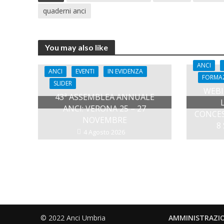
quaderni anci
You may also like
ANCI
ANCI
EVENTI
IN EVIDENZA
FORMA
SLIDER
WEBI
43ª ASSEMBLEA ANNUALE
ANCI: VERONA 25 – 27
CONCES
NOVEMBRE
8
4 Agosto 2026
© 2022 Anci Umbria
AMMINISTRAZI