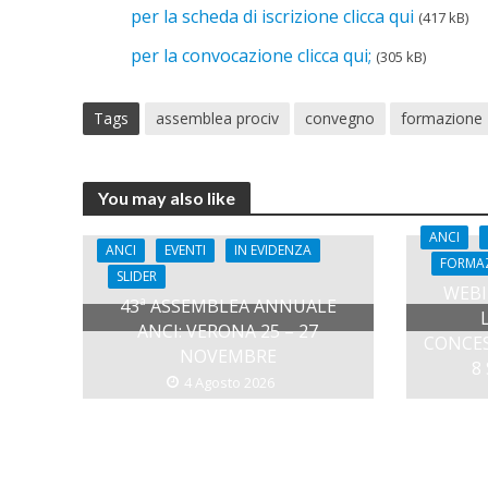
per la scheda di iscrizione clicca qui
(417 kB)
per la convocazione clicca qui;
(305 kB)
Tags
assemblea prociv
convegno
formazione
You may also like
ANCI
ANCI
EVENTI
IN EVIDENZA
FORMA
SLIDER
WEBI
43ª ASSEMBLEA ANNUALE
ANCI: VERONA 25 – 27
CONCES
NOVEMBRE
8
4 Agosto 2026