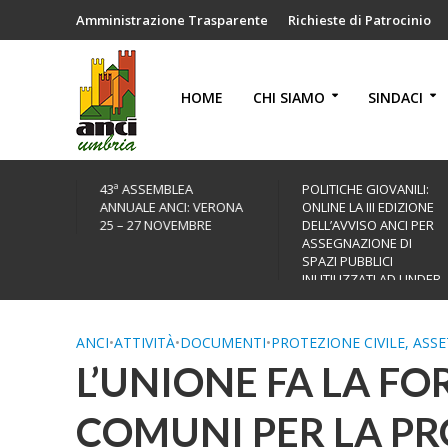
Amministrazione Trasparente
Richieste di Patrocinio
HOME
CHI SIAMO
SINDACI
43ª ASSEMBLEA
POLITICHE GIOVANILI:
ANNUALE ANCI: VERONA
ONLINE LA III EDIZIONE
25 – 27 NOVEMBRE
DELL’AVVISO ANCI PER
ASSEGNAZIONE DI
SPAZI PUBBLICI
INUTILIZZATI AD UNDER
35
ANCI
•
ATTIVITÀ
•
DOCUMENTI
•
PROTEZIONE CIVILE, ASS
L’UNIONE FA LA FOR
COMUNI PER LA PR