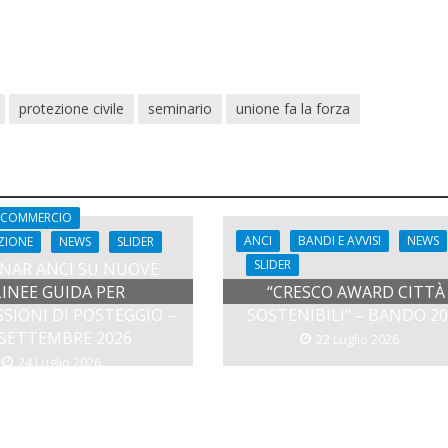
protezione civile
seminario
unione fa la forza
COMMERCIO
ANCI
BANDI E AVVISI
NEWS
ZIONE
NEWS
SLIDER
SLIDER
NAR ANCI SU NUOVE
LINEE GUIDA PER
“CRESCO AWARD CITTÀ
SIONI DI POSTEGGIO –
SOSTENIBILI” – BANDO 2
 SETTEMBRE 2026
22 Luglio 2026
24 Luglio 2026