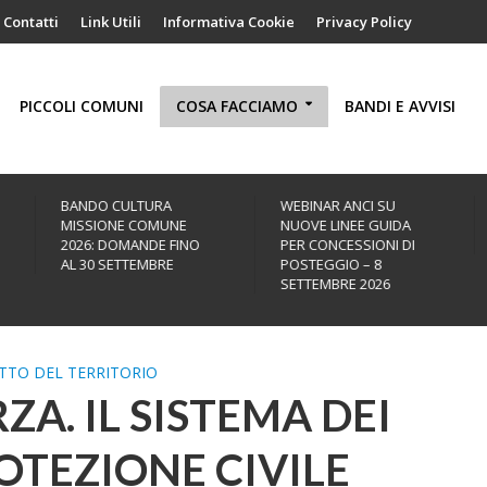
Contatti
Link Utili
Informativa Cookie
Privacy Policy
PICCOLI COMUNI
COSA FACCIAMO
BANDI E AVVISI
BANDO CULTURA
WEBINAR ANCI SU
MISSIONE COMUNE
NUOVE LINEE GUIDA
2026: DOMANDE FINO
PER CONCESSIONI DI
AL 30 SETTEMBRE
POSTEGGIO – 8
SETTEMBRE 2026
ETTO DEL TERRITORIO
ZA. IL SISTEMA DEI
OTEZIONE CIVILE