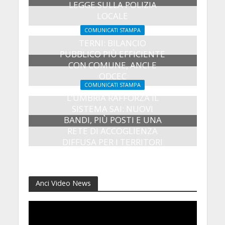
LEGGE SULLA POLIZIA
LOCALE
27 Luglio 2026
COMUNICATI STAMPA
TERNI: BILANCIO
PUBBLICO PIÙ EFFICIENTE
CON COMUNE, ANCI E
ODCEC
COMUNICATI STAMPA
23 Luglio 2026
L’UMBRIA RAFFORZA IL
SISTEMA SAI: NUOVI
BANDI, PIÙ POSTI E UNA
RETE DI ACCOGLIENZA
DIFFUSA PER I TERRITORI
8 Luglio 2026
Anci Video News