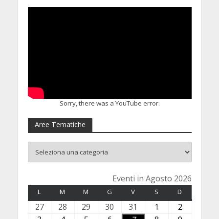
Sorry, there was a YouTube error.
Aree Tematiche
Eventi in Agosto 2026
L
LUNEDÌ
M
MARTEDÌ
M
MERCOLEDÌ
G
GIOVEDÌ
V
VENERDÌ
S
SABATO
D
DOMENICA
27
2
28
2
29
2
30
3
31
3
1
1
2
2