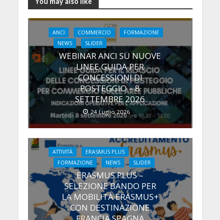
You may also like
ANCI
COMMERCIO
FORMAZIONE
NEWS
SLIDER
WEBINAR ANCI SU NUOVE
LINEE GUIDA PER
CONCESSIONI DI
POSTEGGIO – 8
SETTEMBRE 2026
24 Luglio 2026
ATTIVITÀ
ERASMUS PLUS
FORMAZIONE
NEWS
SLIDER
ERASMUS PLUS –
SELEZIONE BANDO PER
LA MOBILITÀ ERASMUS+
CON DESTINAZIONE
FRANCIA SPAGNA