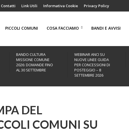
Contatti
Link Utili
Informativa Cookie
Privacy Policy
PICCOLI COMUNI
COSA FACCIAMO
BANDI E AVVISI
BANDO CULTURA
WEBINAR ANCI SU
MISSIONE COMUNE
NUOVE LINEE GUIDA
2026: DOMANDE FINO
PER CONCESSIONI DI
AL 30 SETTEMBRE
POSTEGGIO – 8
SETTEMBRE 2026
PA DEL
CCOLI COMUNI SU