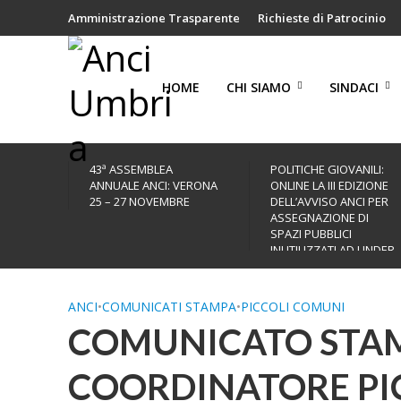
Amministrazione Trasparente
Richieste di Patrocinio
HOME
CHI SIAMO
SINDACI
43ª ASSEMBLEA
POLITICHE GIOVANILI:
ANNUALE ANCI: VERONA
ONLINE LA III EDIZIONE
25 – 27 NOVEMBRE
DELL’AVVISO ANCI PER
ASSEGNAZIONE DI
SPAZI PUBBLICI
INUTILIZZATI AD UNDER
35
ANCI
•
COMUNICATI STAMPA
•
PICCOLI COMUNI
COMUNICATO STAM
COORDINATORE PI