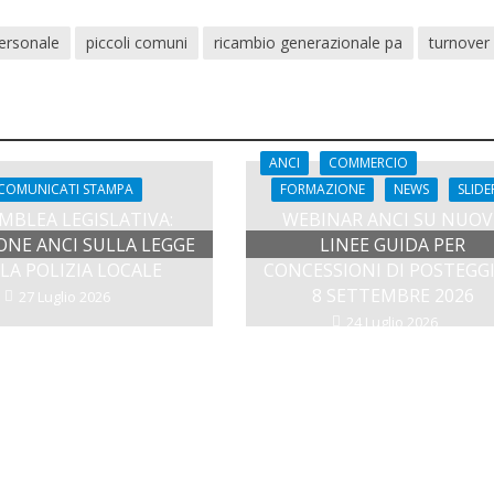
ersonale
piccoli comuni
ricambio generazionale pa
turnover
ANCI
COMMERCIO
COMUNICATI STAMPA
FORMAZIONE
NEWS
SLIDE
MBLEA LEGISLATIVA:
WEBINAR ANCI SU NUOV
ONE ANCI SULLA LEGGE
LINEE GUIDA PER
LA POLIZIA LOCALE
CONCESSIONI DI POSTEGGI
8 SETTEMBRE 2026
27 Luglio 2026
24 Luglio 2026