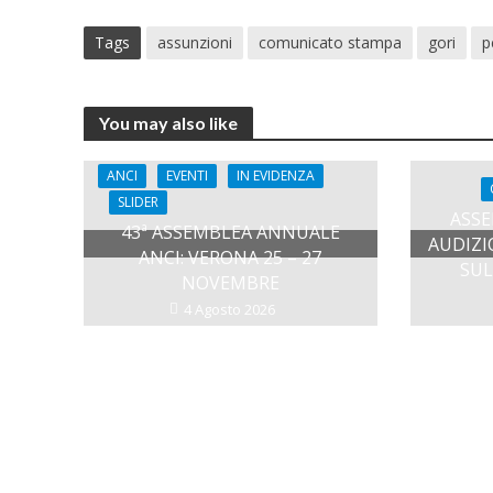
Tags
assunzioni
comunicato stampa
gori
p
You may also like
ANCI
EVENTI
IN EVIDENZA
SLIDER
ASSE
43ª ASSEMBLEA ANNUALE
AUDIZI
ANCI: VERONA 25 – 27
SUL
NOVEMBRE
4 Agosto 2026