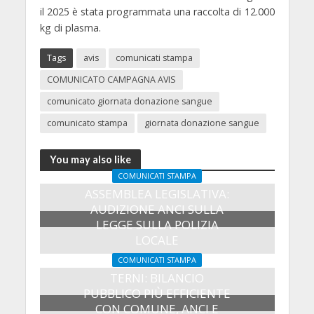
il 2025 è stata programmata una raccolta di 12.000
kg di plasma.
Tags
avis
comunicati stampa
COMUNICATO CAMPAGNA AVIS
comunicato giornata donazione sangue
comunicato stampa
giornata donazione sangue
You may also like
COMUNICATI STAMPA
ASSEMBLEA LEGISLATIVA:
AUDIZIONE ANCI SULLA
LEGGE SULLA POLIZIA
LOCALE
27 Luglio 2026
COMUNICATI STAMPA
TERNI: BILANCIO
PUBBLICO PIÙ EFFICIENTE
CON COMUNE, ANCI E