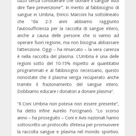
tutto senza considerare che donare il sangue vuol
dire ‘fare prevenzione’”. In merito al fabbisogno di
sangue in Umbria, Enrico Marconi ha sottolineato
che “da 2-3 anni abbiamo raggiunto
l’autosufficienza per la raccolta di sangue intero,
anche a causa delle persone che si vanno ad
operare fuori regione, ma non bisogna abbassare
l’attenzione. Oggi – ha rimarcato – la vera carenza
è nella raccolta del plasma. L’Umbria è una delle
regioni sotto del 10-15% rispetto ai quantitativi
programmati e al fabbisogno necessario, questo
nonostate che il plasma venga recuperato anche
tramite il frazionamento del sangue intero.
Dobbiamo educare i donatori a donare plasma”.
“Il Coni Umbria non poteva non essere presente”,
ha detto infine
Aurelio Forcignanò
. “Lo scorso
anno – ha proseguito – Coni e Avis nazionali hanno
sottoscritto un protocollo d’intesa per promuovere
la raccolta sangue e plasma nel mondo sportivo.