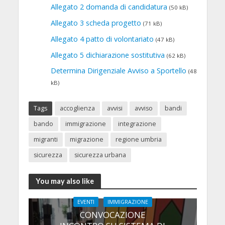
Allegato 2 domanda di candidatura
(50 kB)
Allegato 3 scheda progetto
(71 kB)
Allegato 4 patto di volontariato
(47 kB)
Allegato 5 dichiarazione sostitutiva
(62 kB)
Determina Dirigenziale Avviso a Sportello
(48
kB)
Tags
accoglienza
avvisi
avviso
bandi
bando
immigrazione
integrazione
migranti
migrazione
regione umbria
sicurezza
sicurezza urbana
You may also like
EVENTI
IMMIGRAZIONE
CONVOCAZIONE