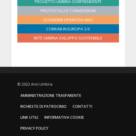
PROGETTO UMBRIA SORPRENDENTE
2
2
2
2
2
2
PROTOCOLLI E CONVENZIONI
6
6
6
6
6
6
QUADERNI OPERATIVI ANCI
COMUNI IN EUROPA 2.0
RETE UMBRIA SVILUPPO SOSTENIBILE
© 2022 Anci Umbria
AMMINISTRAZIONE TRASPARENTE
RICHIESTE DI PATROCINIO
CONTATTI
LINK UTILI
INFORMATIVA COOKIE
PRIVACY POLICY