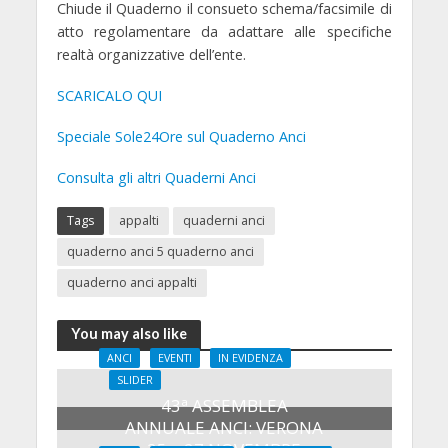
Chiude il Quaderno il consueto schema/facsimile di
atto regolamentare da adattare alle specifiche
realtà organizzative dell’ente.
SCARICALO QUI
Speciale Sole24Ore sul Quaderno Anci
Consulta gli altri Quaderni Anci
Tags
appalti
quaderni anci
quaderno anci 5 quaderno anci
quaderno anci appalti
You may also like
ANCI
EVENTI
IN EVIDENZA
SLIDER
43ª ASSEMBLEA
ANNUALE ANCI: VERONA