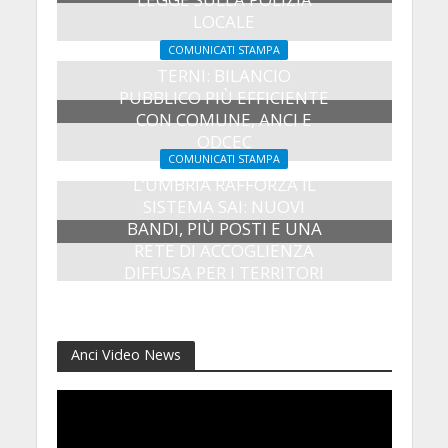
LOCALE
27 Luglio 2026
COMUNICATI STAMPA
TERNI: BILANCIO
PUBBLICO PIÙ EFFICIENTE
CON COMUNE, ANCI E
ODCEC
COMUNICATI STAMPA
23 Luglio 2026
L’UMBRIA RAFFORZA IL
SISTEMA SAI: NUOVI
BANDI, PIÙ POSTI E UNA
RETE DI ACCOGLIENZA
DIFFUSA PER I TERRITORI
8 Luglio 2026
Anci Video News