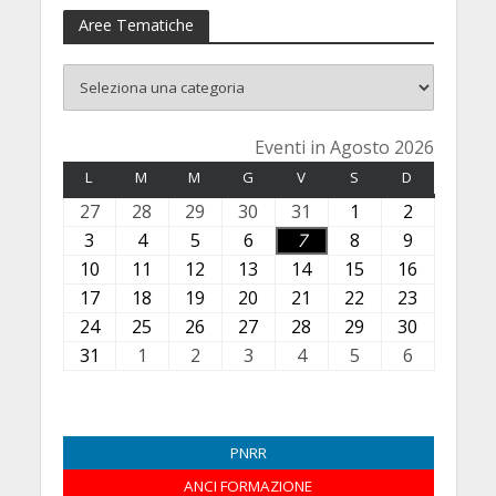
Aree Tematiche
Eventi in Agosto 2026
L
LUNEDÌ
M
MARTEDÌ
M
MERCOLEDÌ
G
GIOVEDÌ
V
VENERDÌ
S
SABATO
D
DOMENICA
27
2
28
2
29
2
30
3
31
3
1
1
2
2
7
8
9
0
1
A
A
3
3
4
4
5
5
6
6
7
7
8
8
9
9
L
L
L
L
L
g
g
A
A
A
A
A
A
A
10
1
11
1
12
1
13
1
14
1
15
1
16
1
u
u
u
u
u
o
o
g
g
g
g
g
g
g
0
1
2
3
4
5
6
17
1
18
1
19
1
20
2
21
2
22
2
23
2
g
g
g
g
g
s
s
o
o
o
o
o
o
o
A
A
A
A
A
A
A
7
8
9
0
1
2
3
24
2
25
2
26
2
27
2
28
2
29
2
30
3
l
l
l
l
l
t
t
s
s
s
s
s
s
s
g
g
g
g
g
g
g
A
A
A
A
A
A
A
4
5
6
7
8
9
0
31
3
1
1
2
2
3
3
4
4
5
5
6
6
i
i
i
i
i
o
o
t
t
t
t
t
t
t
o
o
o
o
o
o
o
g
g
g
g
g
g
g
A
A
A
A
A
A
A
1
S
S
S
S
S
S
o
o
o
o
o
2
2
o
o
o
o
o
o
o
s
s
s
s
s
s
s
o
o
o
o
o
o
o
g
g
g
g
g
g
g
A
e
e
e
e
e
e
2
2
2
2
2
0
0
2
2
2
2
2
2
2
t
t
t
t
t
t
t
s
s
s
s
s
s
s
o
o
o
o
o
o
o
g
t
t
t
t
t
t
PNRR
0
0
0
0
0
2
2
0
0
0
0
0
0
0
o
o
o
o
o
o
o
t
t
t
t
t
t
t
s
s
s
s
s
s
s
o
t
t
t
t
t
t
2
2
ANCI FORMAZIONE
2
2
2
6
6
2
2
2
2
2
2
2
2
2
2
2
2
2
2
o
o
o
o
o
o
o
t
t
t
t
t
t
t
s
e
e
e
e
e
e