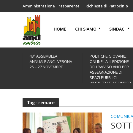
Amministrazione Trasparente
Richieste di Patrocinio
HOME
CHI SIAMO
SINDACI
43ª ASSEMBLEA
POLITICHE GIOVANILI:
ANNUALE ANCI: VERONA
ONLINE LA III EDIZIONE
25 – 27 NOVEMBRE
DELL’AVVISO ANCI PER
ASSEGNAZIONE DI
SPAZI PUBBLICI
INUTILIZZATI AD UNDER
35
Tag - remare
COMUNICA
SOTT