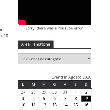
Sorry, there was a YouTube error.
on
a, 18
Aree Tematiche
Eventi in Agosto 2026
–
L
LUNEDÌ
M
MARTEDÌ
M
MERCOLEDÌ
G
GIOVEDÌ
V
VENERDÌ
S
SABATO
D
DOMENICA
27
2
28
2
29
2
30
3
31
3
1
1
2
2
7
8
9
0
1
A
A
3
3
4
4
5
5
6
6
7
7
8
8
9
9
L
L
L
L
L
g
g
A
A
A
A
A
A
A
10
1
11
1
12
1
13
1
14
1
15
1
16
1