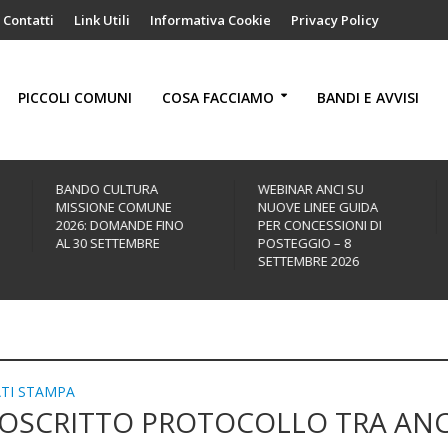
Contatti
Link Utili
Informativa Cookie
Privacy Policy
PICCOLI COMUNI
COSA FACCIAMO
BANDI E AVVISI
BANDO CULTURA
WEBINAR ANCI SU
MISSIONE COMUNE
NUOVE LINEE GUIDA
2026: DOMANDE FINO
PER CONCESSIONI DI
AL 30 SETTEMBRE
POSTEGGIO – 8
SETTEMBRE 2026
TI STAMPA
OSCRITTO PROTOCOLLO TRA ANC