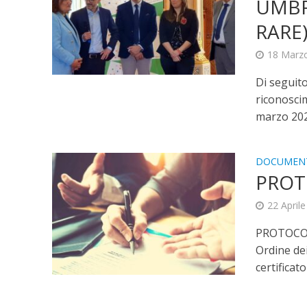
UMBRI
RARE
18 Marz
Di seguito
riconosci
marzo 2023
DOCUMEN
PROT
22 April
PROTOCOL
Ordine de
certificator