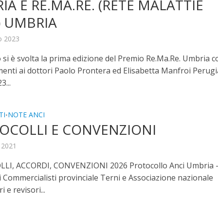
A E RE.MA.RE. (RETE MALATTIE
) UMBRIA
o 2023
 si è svolta la prima edizione del Premio Re.Ma.Re. Umbria c
menti ai dottori Paolo Prontera ed Elisabetta Manfroi Perugi
...
TI
NOTE ANCI
•
OCOLLI E CONVENZIONI
e 2021
LI, ACCORDI, CONVENZIONI 2026 Protocollo Anci Umbria 
i Commercialisti provinciale Terni e Associazione nazionale
i e revisori...