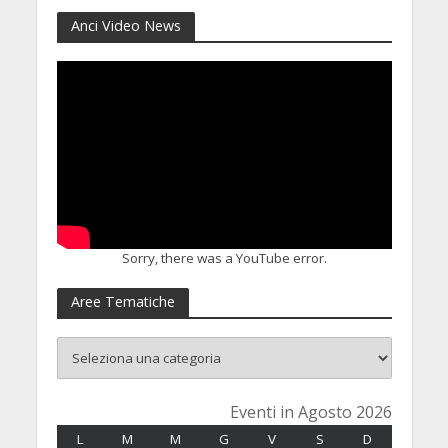
Anci Video News
Sorry, there was a YouTube error.
Aree Tematiche
Eventi in Agosto 2026
L
LUNEDÌ
M
MARTEDÌ
M
MERCOLEDÌ
G
GIOVEDÌ
V
VENERDÌ
S
SABATO
D
DOMENICA