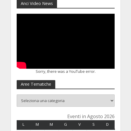
Anci Video News
Sorry, there was a YouTube error.
Aree Tematiche
Eventi in Agosto 2026
L
LUNEDÌ
M
MARTEDÌ
M
MERCOLEDÌ
G
GIOVEDÌ
V
VENERDÌ
S
SABATO
D
DOMENICA