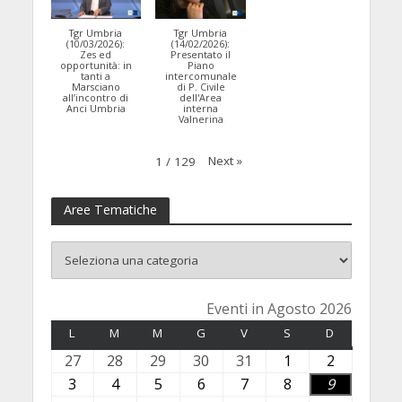
Tgr Umbria
Tgr Umbria
(10/03/2026):
(14/02/2026):
Zes ed
Presentato il
opportunità: in
Piano
tanti a
intercomunale
Marsciano
di P. Civile
all’incontro di
dell'Area
Anci Umbria
interna
Valnerina
Next
»
1
/
129
Aree Tematiche
Eventi in Agosto 2026
L
LUNEDÌ
M
MARTEDÌ
M
MERCOLEDÌ
G
GIOVEDÌ
V
VENERDÌ
S
SABATO
D
DOMENICA
27
2
28
2
29
2
30
3
31
3
1
1
2
2
7
8
9
0
1
A
A
3
3
4
4
5
5
6
6
7
7
8
8
9
9