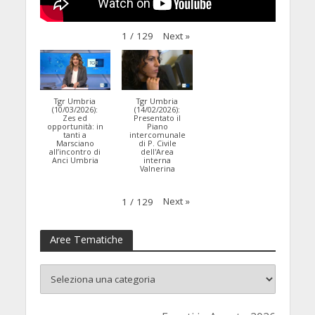
Next
»
1
/
129
Tgr Umbria
Tgr Umbria
(10/03/2026):
(14/02/2026):
Zes ed
Presentato il
opportunità: in
Piano
tanti a
intercomunale
Marsciano
di P. Civile
all’incontro di
dell'Area
Anci Umbria
interna
Valnerina
Next
»
1
/
129
Aree Tematiche