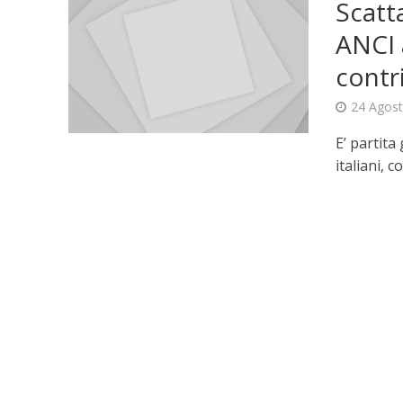
Scatta
ANCI 
contr
24 Agos
E’ partita
italiani, 