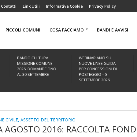
Contatti
Link Utili
Informativa Cookie
Privacy Policy
PICCOLI COMUNI
COSA FACCIAMO
BANDI E AVVISI
WEBINAR ANCI SU
“CRESCO AWARD CITTÀ
NUOVE LINEE GUIDA
SOSTENIBILI” – BANDO
O
PER CONCESSIONI DI
2026
POSTEGGIO – 8
SETTEMBRE 2026
E CIVILE, ASSETTO DEL TERRITORIO
A AGOSTO 2016: RACCOLTA FOND