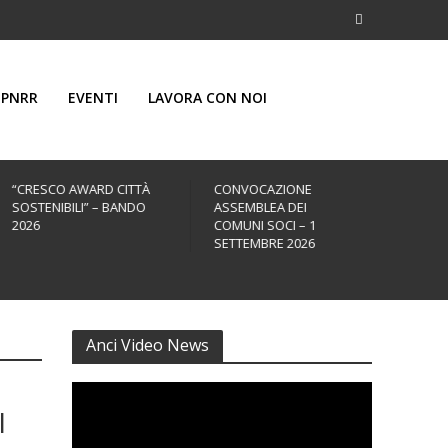
PNRR
EVENTI
LAVORA CON NOI
CONVOCAZIONE
43ª ASSEMBLEA
P
ASSEMBLEA DEI
ANNUALE ANCI: VERONA
O
COMUNI SOCI – 1
25 – 27 NOVEMBRE
D
SETTEMBRE 2026
A
S
I
3
Anci Video News
I