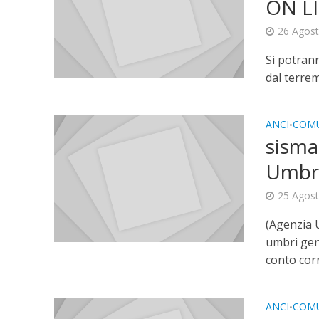
ON L
26 Agos
Si potrann
dal terrem
ANCI
COMU
•
sisma
Umbr
25 Agos
(Agenzia 
umbri gen
conto corr
ANCI
COMU
•