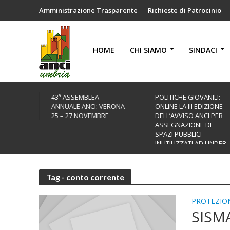
Amministrazione Trasparente
Richieste di Patrocinio
HOME
CHI SIAMO
SINDACI
EA
POLITICHE GIOVANILI:
BANDO CULTURA
I: VERONA
ONLINE LA III EDIZIONE
MISSIONE COMUNE
EMBRE
DELL’AVVISO ANCI PER
2026: DOMANDE FIN
ASSEGNAZIONE DI
AL 30 SETTEMBRE
SPAZI PUBBLICI
INUTILIZZATI AD UNDER
35
Tag - conto corrente
PROTEZION
SISM