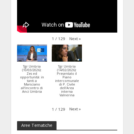
Next
»
1
/
129
Tgr Umbria
Tgr Umbria
(10/03/2026):
(14/02/2026):
Zes ed
Presentato il
opportunità: in
Piano
tanti a
intercomunale
Marsciano
di P. Civile
all’incontro di
dell'Area
Anci Umbria
interna
Valnerina
Next
»
1
/
129
Aree Tematiche