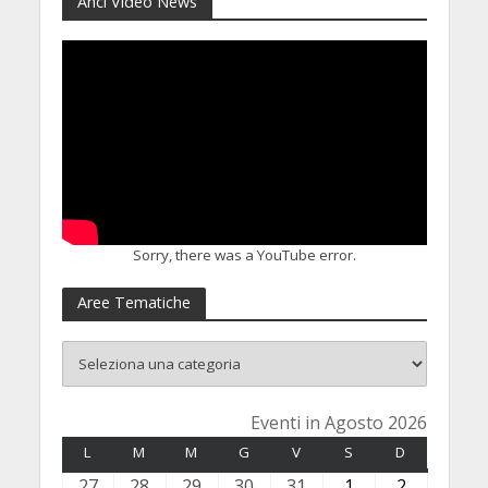
Anci Video News
Sorry, there was a YouTube error.
Aree Tematiche
Eventi in Agosto 2026
L
LUNEDÌ
M
MARTEDÌ
M
MERCOLEDÌ
G
GIOVEDÌ
V
VENERDÌ
S
SABATO
D
DOMENICA
27
2
28
2
29
2
30
3
31
3
1
1
2
2