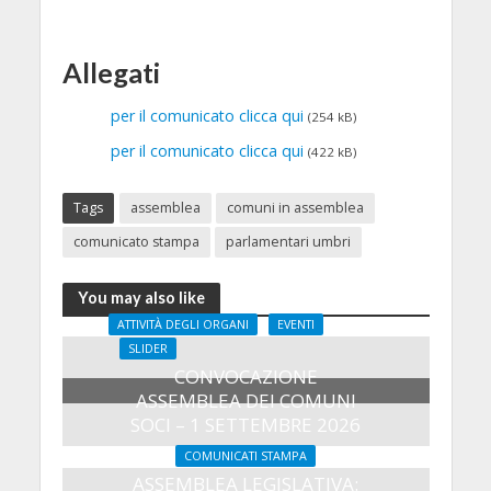
Allegati
per il comunicato clicca qui
(254 kB)
per il comunicato clicca qui
(422 kB)
Tags
assemblea
comuni in assemblea
comunicato stampa
parlamentari umbri
You may also like
ATTIVITÀ DEGLI ORGANI
EVENTI
SLIDER
CONVOCAZIONE
ASSEMBLEA DEI COMUNI
SOCI – 1 SETTEMBRE 2026
7 Agosto 2026
COMUNICATI STAMPA
ASSEMBLEA LEGISLATIVA: