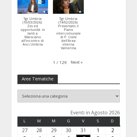
Tgr Umbria
Tgr Umbria
(10/03/2026):
(14/02/2026):
Zes ed
Presentato il
opportunità: in
Piano
tanti a
intercomunale
Marsciano
di P. Civile
all’incontro di
dell'Area
Anci Umbria
interna
Valnerina
Next
»
1
/
129
Aree Tematiche
Eventi in Agosto 2026
L
LUNEDÌ
M
MARTEDÌ
M
MERCOLEDÌ
G
GIOVEDÌ
V
VENERDÌ
S
SABATO
D
DOMENICA
27
2
28
2
29
2
30
3
31
3
1
1
2
2