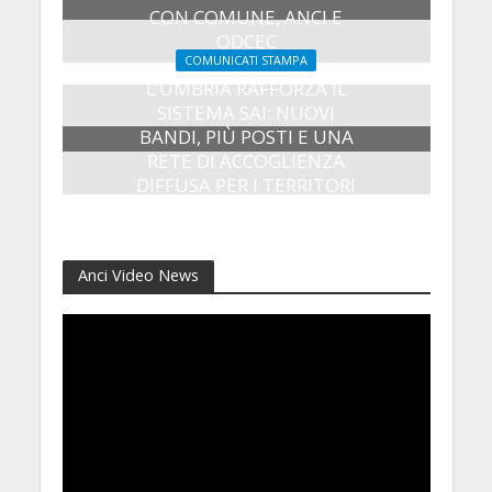
CON COMUNE, ANCI E
ODCEC
COMUNICATI STAMPA
23 Luglio 2026
L’UMBRIA RAFFORZA IL
SISTEMA SAI: NUOVI
BANDI, PIÙ POSTI E UNA
RETE DI ACCOGLIENZA
DIFFUSA PER I TERRITORI
8 Luglio 2026
Anci Video News