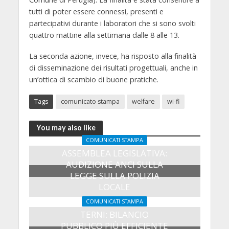
tutti di poter essere connessi, presenti e
partecipativi durante i laboratori che si sono svolti
quattro mattine alla settimana dalle 8 alle 13.
La seconda azione, invece, ha risposto alla finalità
di disseminazione dei risultati progettuali, anche in
un’ottica di scambio di buone pratiche.
Tags
comunicato stampa
welfare
wi-fi
You may also like
COMUNICATI STAMPA
ASSEMBLEA LEGISLATIVA:
AUDIZIONE ANCI SULLA
LEGGE SULLA POLIZIA
LOCALE
27 Luglio 2026
COMUNICATI STAMPA
TERNI: BILANCIO
PUBBLICO PIÙ EFFICIENTE