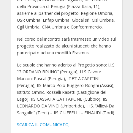
della Provincia di Perugia (Piazza Italia, 11),
assieme ai partner del progetto:
Regione Umbria,
USR Umbria, Enfap Umbria, Glocal srl, Cisl Umbria,
Cgil Umbria, CNA Umbria e Confcommercio.
Nel corso dell’incontro sarà trasmesso un video sul
progetto realizzato da alcuni studenti che hanno
partecipato ad una mobilità Erasmus.
Le scuole che hanno aderito al Progetto sono: I.I.S.
“GIORDANO BRUNO” (Perugia), I.I.S Cavour
Marconi Pascal (Perugia), ITET A.CAPITINI
(Perugia), IIS Marco Polo-Ruggero Bonghi (Assisi),
Istituto Omnic. Rosselli Rasetti (Castiglione del
Lago), IIS CASSATA GATTAPONE (Gubbio), IIS
LEONARDO DA VINCI (Umbertide), I.I.S. “Allievi-Da
Sangallo” (Terni) – IIS CIUFFELLI – EINAUDI (Todi).
SCARICA IL COMUNICATO;