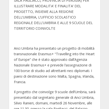
SALA PAGLIACCI, PROVINCIA DI PERUGIA) PER
ILLUSTRARE MODALITA’ E FINALITA’ DEL
PROGETTO, INSIEME ALLA REGIONE
DELL’UMBRIA, L’UFFICIO SCOLASTICO
REGIONALE DELL’UMBRIA E ALLE 9 SCUOLE DEL
TERRITORIO COINVOLTE
Anci Umbria ha presentato un progetto di mobilità
transnazionale Erasmus+ “Travelling into the Heart
of Europe” che è stato approvato dall’Agenzia
Nazionale Erasmus+ e prevede l’assegnazione di
100 borse di studio ad altrettanti neo diplomati. I
paesi di destinazione sono Malta, Spagna, Irlanda,
Francia.
Il progetto che coinvolge 9 scuole dell’Umbria, sarà
presentato dal segretario generale di Anci Umbria,
Silvio Ranieri, domani, martedì 26 Novembre, alle
ore 11.30, presso la sala Pagliacci, del Palazzo