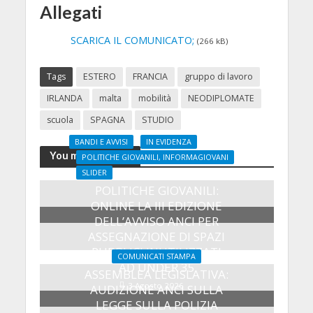
Allegati
SCARICA IL COMUNICATO;
(266 kB)
Tags
ESTERO
FRANCIA
gruppo di lavoro
IRLANDA
malta
mobilità
NEODIPLOMATE
scuola
SPAGNA
STUDIO
BANDI E AVVISI
IN EVIDENZA
You may also like
POLITICHE GIOVANILI, INFORMAGIOVANI
SLIDER
POLITICHE GIOVANILI:
ONLINE LA III EDIZIONE
DELL’AVVISO ANCI PER
ASSEGNAZIONE DI SPAZI
PUBBLICI INUTILIZZATI
COMUNICATI STAMPA
AD UNDER 35
ASSEMBLEA LEGISLATIVA:
3 Agosto 2026
AUDIZIONE ANCI SULLA
LEGGE SULLA POLIZIA