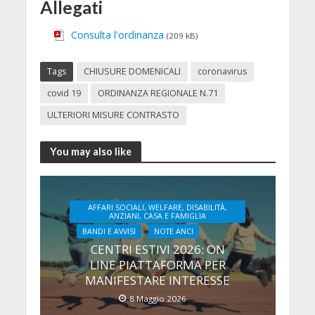
Allegati
Consulta l'ordinanza
(209 kB)
Tags
CHIUSURE DOMENICALI
coronavirus
covid 19
ORDINANZA REGIONALE N.71
ULTERIORI MISURE CONTRASTO
You may also like
AFFARI SOCIALI, WELFARE, DISABILITÀ,
ANZIANI, CASA E FAMIGLIA
BANDI E AVVISI
NOTE ANCI
CENTRI ESTIVI 2026: ON
LINE PIATTAFORMA PER
MANIFESTARE INTERESSE
8 Maggio 2026