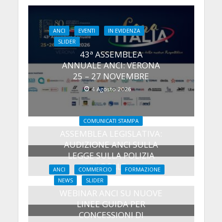
ANCI
EVENTI
IN EVIDENZA
SLIDER
43ª ASSEMBLEA
ANNUALE ANCI: VERONA
25 – 27 NOVEMBRE
4 Agosto 2026
COMUNICATI STAMPA
ASSEMBLEA LEGISLATIVA:
AUDIZIONE ANCI SULLA
LEGGE SULLA POLIZIA
LOCALE
ANCI
COMMERCIO
FORMAZIONE
27 Luglio 2026
NEWS
SLIDER
WEBINAR ANCI SU NUOVE
LINEE GUIDA PER
CONCESSIONI DI