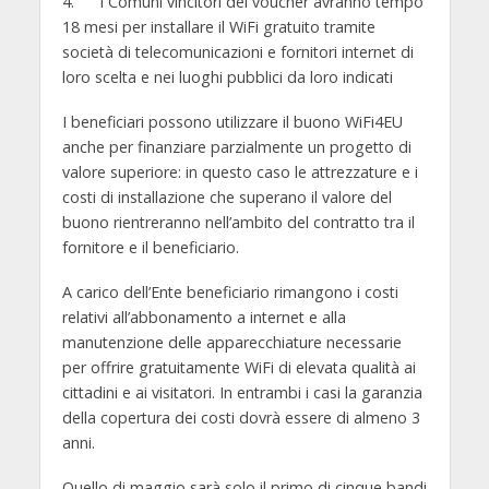
4. i Comuni vincitori dei voucher avranno tempo
18 mesi per installare il WiFi gratuito tramite
società di telecomunicazioni e fornitori internet di
loro scelta e nei luoghi pubblici da loro indicati
I beneficiari possono utilizzare il buono WiFi4EU
anche per finanziare parzialmente un progetto di
valore superiore: in questo caso le attrezzature e i
costi di installazione che superano il valore del
buono rientreranno nell’ambito del contratto tra il
fornitore e il beneficiario.
A carico dell’Ente beneficiario rimangono i costi
relativi all’abbonamento a internet e alla
manutenzione delle apparecchiature necessarie
per offrire gratuitamente WiFi di elevata qualità ai
cittadini e ai visitatori. In entrambi i casi la garanzia
della copertura dei costi dovrà essere di almeno 3
anni.
Quello di maggio sarà solo il primo di cinque bandi