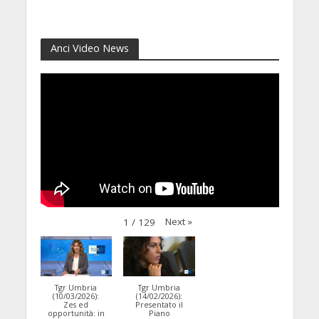
QUADERNO OPERATIVO
14 Aprile 2026
Anci Video News
Next
»
1
/
129
Tgr Umbria
Tgr Umbria
(10/03/2026):
(14/02/2026):
Zes ed
Presentato il
opportunità: in
Piano