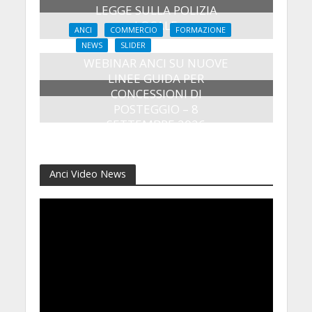
LEGGE SULLA POLIZIA
LOCALE
ANCI
COMMERCIO
FORMAZIONE
27 Luglio 2026
NEWS
SLIDER
WEBINAR ANCI SU NUOVE
LINEE GUIDA PER
CONCESSIONI DI
POSTEGGIO – 8
SETTEMBRE 2026
24 Luglio 2026
Anci Video News