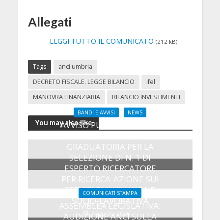
Allegati
LEGGI TUTTO IL COMUNICATO
(212 kB)
Tags
anci umbria
DECRETO FISCALE. LEGGE BILANCIO
ifel
MANOVRA FINANZIARIA
RILANCIO INVESTIMENTI
BANDI E AVVISI
NEWS
You may also like
AVVISO PUBBLICO PER LA
COSTITUZIONE DI UNA
GRADUATORIA PER LA
SELEZIONE DI N. 1 DI
ESPERTO RICERCATORE
PER RICERCA-AZIONE SUI
SERVIZI DI INCLUSIONE
COMUNICATI STAMPA
SOCIO-LAVORATIVA
ASSEMBLEA LEGISLATIVA:
7 Agosto 2026
AUDIZIONE ANCI SULLA