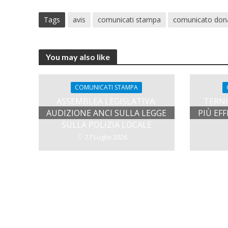
Tags
avis
comunicati stampa
comunicato don
You may also like
COMUNICATI STAMPA
ASSEMBLEA LEGISLATIVA:
TERNI
AUDIZIONE ANCI SULLA LEGGE
PIÙ EF
SULLA POLIZIA LOCALE
27 Luglio 2026