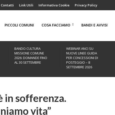
Contatti
Link Utili
Informativa Cookie
Privacy Policy
PICCOLI COMUNI
COSA FACCIAMO
BANDI E AVVISI
BANDO CULTURA
WEBINAR ANCI SU
MISSIONE COMUNE
NUOVE LINEE GUIDA
2026: DOMANDE FINO
PER CONCESSIONI DI
AL 30 SETTEMBRE
POSTEGGIO – 8
SETTEMBRE 2026
 in sofferenza.
niamo vita”