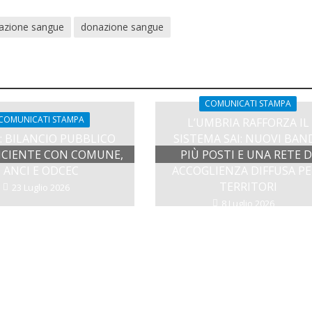
azione sangue
donazione sangue
COMUNICATI STAMPA
COMUNICATI STAMPA
L’UMBRIA RAFFORZA IL
: BILANCIO PUBBLICO
SISTEMA SAI: NUOVI BAND
FICIENTE CON COMUNE,
PIÙ POSTI E UNA RETE D
ANCI E ODCEC
ACCOGLIENZA DIFFUSA PE
TERRITORI
23 Luglio 2026
8 Luglio 2026