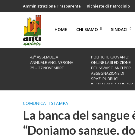
Amministrazione Trasparente
Richieste di Patrocinio
HOME
CHI SIAMO
SINDACI
43ª ASSEMBLEA
POLITICHE GIOVANILI:
ANNUALE ANCI: VERONA
ONLINE LA III EDIZIONE
25 – 27 NOVEMBRE
DELL’AVVISO ANCI PER
ASSEGNAZIONE DI
SPAZI PUBBLICI
INUTILIZZATI AD UNDER
35
COMUNICATI STAMPA
La banca del sangue è
“Doniamo sangue, do