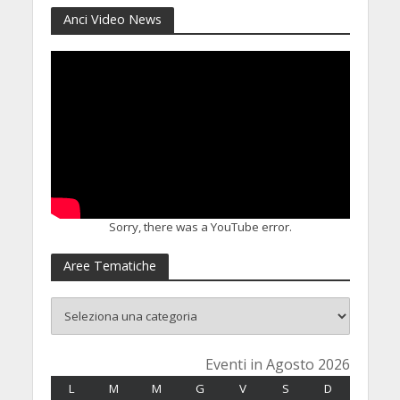
Anci Video News
Sorry, there was a YouTube error.
Aree Tematiche
Eventi in Agosto 2026
L
LUNEDÌ
M
MARTEDÌ
M
MERCOLEDÌ
G
GIOVEDÌ
V
VENERDÌ
S
SABATO
D
DOMENICA