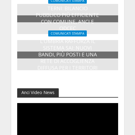
COMUNICATI STAMPA
TERNI: BILANCIO
PUBBLICO PIÙ EFFICIENTE
CON COMUNE, ANCI E
ODCEC
COMUNICATI STAMPA
23 Luglio 2026
L’UMBRIA RAFFORZA IL
SISTEMA SAI: NUOVI
BANDI, PIÙ POSTI E UNA
RETE DI ACCOGLIENZA
DIFFUSA PER I TERRITORI
8 Luglio 2026
Anci Video News