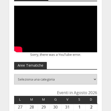
Sorry, there was a YouTube error.
Aree Tematiche
Eventi in Agosto 2026
L
LUNEDÌ
M
MARTEDÌ
M
MERCOLEDÌ
G
GIOVEDÌ
V
VENERDÌ
S
SABATO
D
DOMENICA
27
2
28
2
29
2
30
3
31
3
1
1
2
2