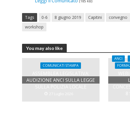
Leggi il Comunicato
(185 kB)
Tags
0-6
8 giugno 2019
Capitini
convegno
workshop
You may also like
ANCI
COMUNICATI STAMPA
FORMA
ASSEMBLEA LEGISLATIVA:
WEBI
AUDIZIONE ANCI SULLA LEGGE
SULLA POLIZIA LOCALE
CONCES
8
27 Luglio 2026