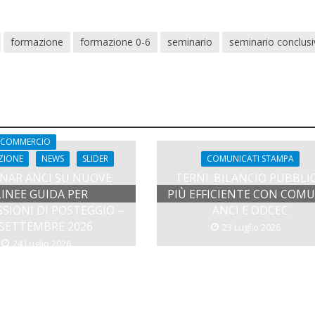
formazione
formazione 0-6
seminario
seminario conclusi
COMMERCIO
COMUNICATI STAMPA
ZIONE
NEWS
SLIDER
TERNI: BILANCIO PUBBLI
NAR ANCI SU NUOVE
PIÙ EFFICIENTE CON COMU
LINEE GUIDA PER
ANCI E ODCEC
SIONI DI POSTEGGIO –
 SETTEMBRE 2026
23 Luglio 2026
24 Luglio 2026