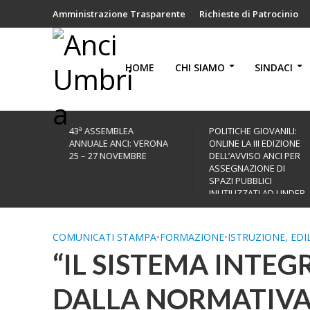
Amministrazione Trasparente
Richieste di Patrocinio
HOME
CHI SIAMO
SINDACI
43ª ASSEMBLEA
POLITICHE GIOVANILI:
ANNUALE ANCI: VERONA
ONLINE LA III EDIZIONE
25 – 27 NOVEMBRE
DELL’AVVISO ANCI PER
ASSEGNAZIONE DI
SPAZI PUBBLICI
INUTILIZZATI AD UNDER
35
COMUNICATI STAMPA
•
FORMAZIONE
•
ISTRUZIONE, EDI
“IL SISTEMA INTEGR
DALLA NORMATIVA 