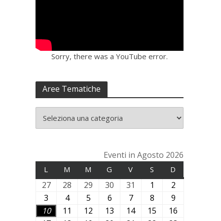
Sorry, there was a YouTube error.
Aree Tematiche
Eventi in Agosto 2026
L
LUNEDÌ
M
MARTEDÌ
M
MERCOLEDÌ
G
GIOVEDÌ
V
VENERDÌ
S
SABATO
D
DOMENICA
27
2
28
2
29
2
30
3
31
3
1
1
2
2
7
8
9
0
1
A
A
3
3
4
4
5
5
6
6
7
7
8
8
9
9
L
L
L
L
L
g
g
A
A
A
A
A
A
A
10
1
11
1
12
1
13
1
14
1
15
1
16
1